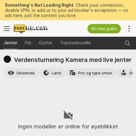
Something's Not Loading Right.
Check your connection,
disable VPN, or add us to your ad blocker's exceptions — no
ads here, just the content you love.
Bli med gratis
Jenter
Par
Gutter
Transseksuelle
Verdensturnering Kamera med live jenter
Utseende
Land
Pris og type show
Akt
Ingen modeller er online for øyeblikket