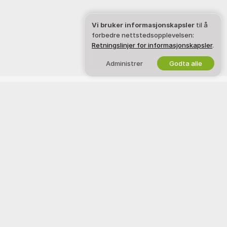
Vi bruker informasjonskapsler
til å
forbedre nettstedsopplevelsen:
Retningslinjer for informasjonskapsler
.
Administrer
Godta alle
Norsk
TEXTME CAM
JURIDISK OG SIKKERHET
Facebook
Personvernerklæring
X
Vilkår for bruk
Retningslinjer for DMCA
Retningslinjer for
informasjonskapsler
Guide til foreldrekontroll