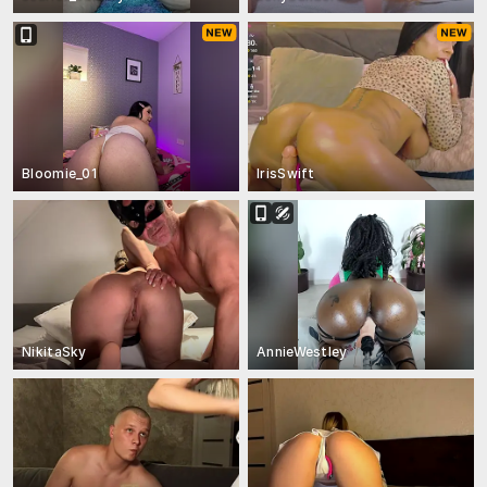
Bloomie_01
IrisSwift
NikitaSky
AnnieWestley