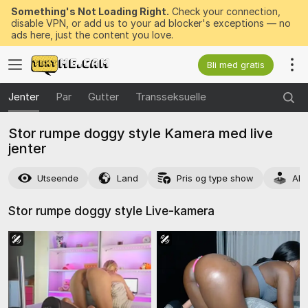
Something's Not Loading Right.
Check your connection,
disable VPN, or add us to your ad blocker's exceptions — no
ads here, just the content you love.
Bli med gratis
Jenter
Par
Gutter
Transseksuelle
Stor rumpe doggy style Kamera med live
jenter
Utseende
Land
Pris og type show
Akt
Stor rumpe doggy style
Live-kamera