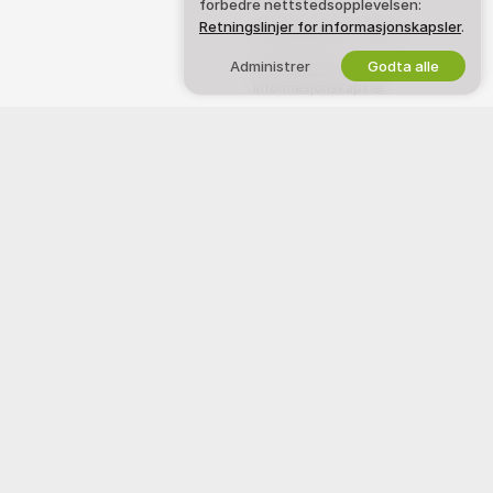
forbedre nettstedsopplevelsen:
Retningslinjer for informasjonskapsler
.
Retningslinjer for DMCA
Administrer
Godta alle
Retningslinjer for
informasjonskapsler
Guide til foreldrekontroll
Hjelp mot slaveri
JOBB MED OSS
HJELP
&
SUPPORT
Bli en modell
Support & FAQ
Studio-registrering
Faktureringssupport
Webcam Affiliate-program
Velkommen til Textme Cam, et gratis nettsamfunn hvor du kan komme og
se våre fantastiske amatørmodeller opptre live med interaktive show.
Textme Cam er 100 % gratis og gir umiddelbar tilgang. Bla gjennom
hundrevis av modeller, inkludert kvinner, menn, par og transseksuelle,
som deltar i live sexshow døgnet rundt. I tillegg til å se på gratisshow via