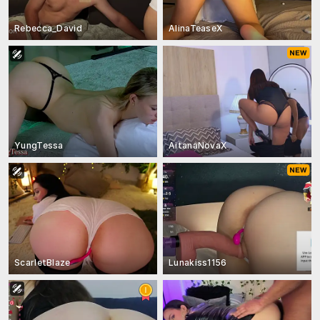
Rebecca_David
AlinaTeaseX
YungTessa
AitanaNovaX
ScarletBlaze
Lunakiss1156