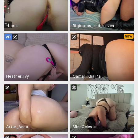
-Lorik-
Bigboobs_and_stiven
Heather_Ivy
Qamar_Khalifa
Artur_Anna
MinaCeleste