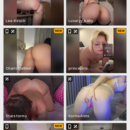
Lea-Kirsch
Luxuryy_baby
CharlotteBlair-
princesslili
Starstormy
KarmaArms