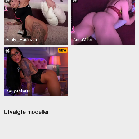
Emily__Hudsson
AnnaMiles
SonyaStorm
Utvalgte modeller