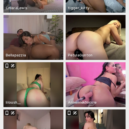
ChiaraLewis
tigger_kitty
Bellapazzia
PetulaGunton
liloush__
AnnemiekNicole