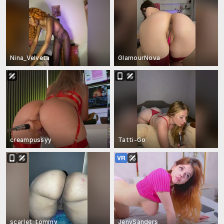
Nina_Velveta
GlamourNova
creampussyy
Tatti-Go
scarlet_tommy
JenySanders