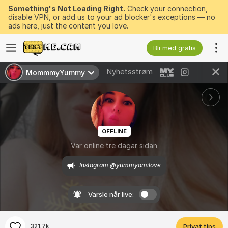
Something's Not Loading Right.
Check your connection,
disable VPN, or add us to your ad blocker's exceptions — no
ads here, just the content you love.
Bli med gratis
Nyhetsstrøm
MommmyYummy
OFFLINE
Var online tre dagar sidan
Instagram @yummyamilove
Varsle når live:
321.7k
Privat tips