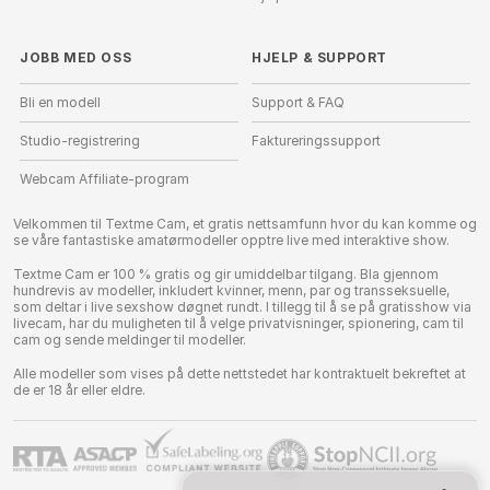
JOBB MED OSS
HJELP
&
SUPPORT
Bli en modell
Support & FAQ
Studio-registrering
Faktureringssupport
Webcam Affiliate-program
Velkommen til Textme Cam, et gratis nettsamfunn hvor du kan komme og
se våre fantastiske amatørmodeller opptre live med interaktive show.
Textme Cam er 100 % gratis og gir umiddelbar tilgang. Bla gjennom
hundrevis av modeller, inkludert kvinner, menn, par og transseksuelle,
som deltar i live sexshow døgnet rundt. I tillegg til å se på gratisshow via
livecam, har du muligheten til å velge privatvisninger, spionering, cam til
cam og sende meldinger til modeller.
Alle modeller som vises på dette nettstedet har kontraktuelt bekreftet at
de er 18 år eller eldre.